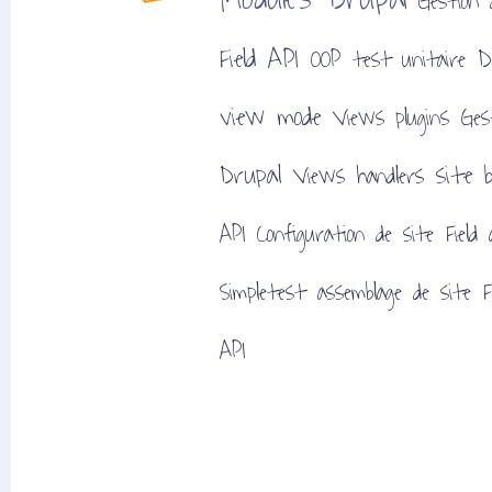
Gestion 
Field API
D
OOP
test unitaire
view mode
Views plugins
Ges
Drupal
site b
Views handlers
API
Configuration de site
Field
Simpletest
assemblage de site
F
API