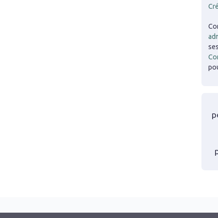
Cr
Co
adm
ses
Co
pou
p