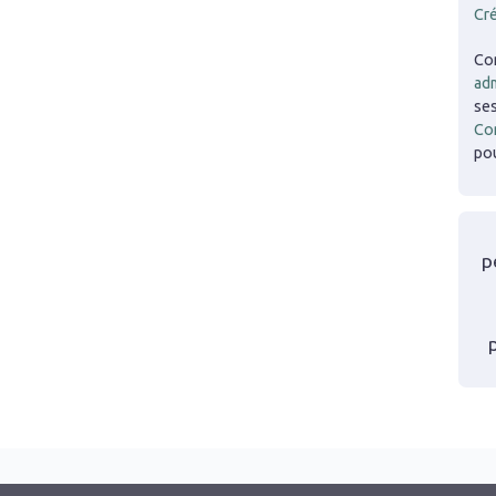
Cr
Co
adm
ses
Co
pou
p