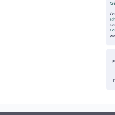
Cr
Co
adm
ses
Co
pou
p