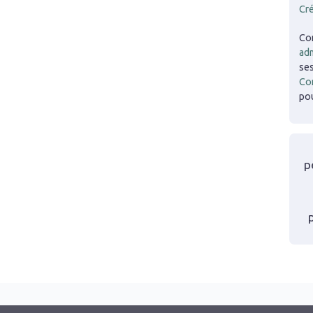
Cr
Co
adm
ses
Co
pou
p