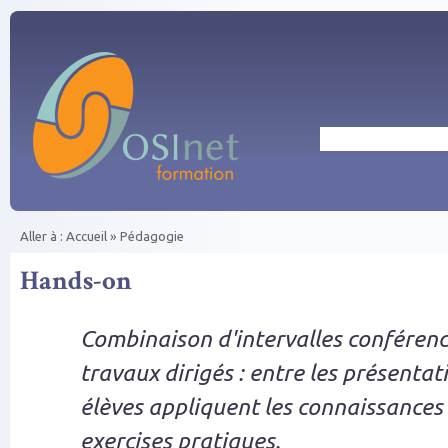
Aller au contenu principal
Rechercher
Aller à :
Accueil
»
Pédagogie
Vous êtes ici
Hands-on
Combinaison d'intervalles conférence
travaux dirigés : entre les présentat
élèves appliquent les connaissances
exercises pratiques.