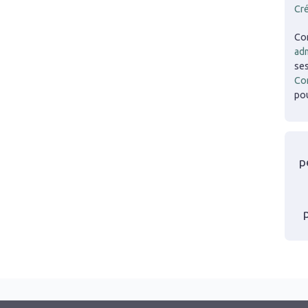
Cr
Co
adm
ses
Co
pou
p